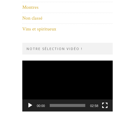
Montres
Non classé
Vins et spiritueux
NOTRE SÉLECTION VIDÉO !
Lecteur
vidéo
00:00
02:58